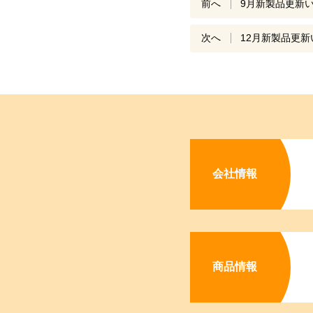
投
前へ
9月新製品更新
稿
次へ
12月新製品更
ナ
ビ
ゲ
ー
シ
ョ
会社情報
ン
商品情報