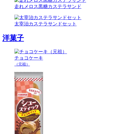
走れメロス黒糖カステラサンド
太宰治カステラサンドセット
洋菓子
チョコケーキ
（元祖）