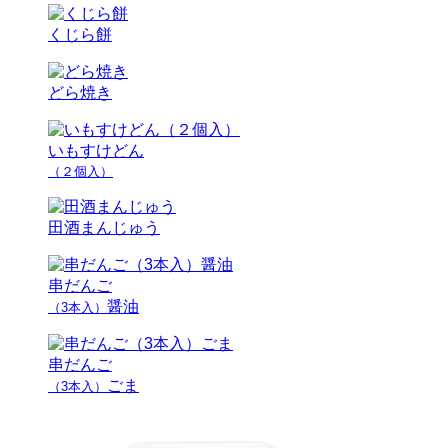
くじら餅
どら焼き
いもすけどん
（２個入）
田酒まんじゅう
串だんご
醤油
（3本入）
串だんご
ごま
（3本入）