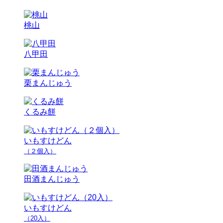
桃山
八甲田
栗まんじゅう
くるみ餅
いもすけどん
（２個入）
田酒まんじゅう
いもすけどん
（20入）