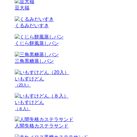
豆大福
くるみだいすき
くじら餅風蒸しパン
三角黒糖蒸しパン
いもすけどん
（20入）
いもすけどん
（８入）
人間失格カステラサンド