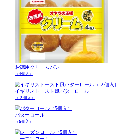
お徳用クリームパン
（4個入）
イギリストースト風バターロール
（２個入）
バターロール
（5個入）
レーズンロール