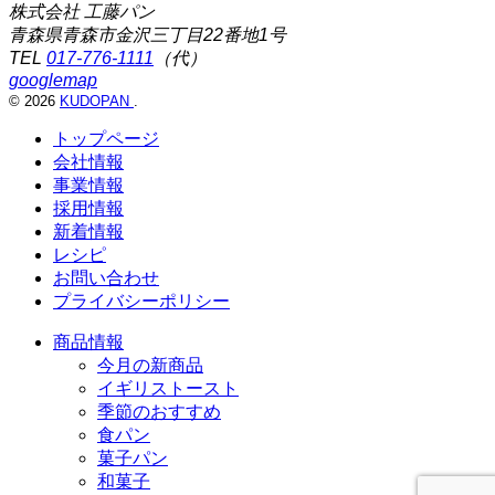
株式会社 工藤パン
青森県青森市金沢三丁目22番地1号
TEL
017-776-1111
（代）
googlemap
© 2026
KUDOPAN
.
トップページ
会社情報
事業情報
採用情報
新着情報
レシピ
お問い合わせ
プライバシーポリシー
商品情報
今月の新商品
イギリストースト
季節のおすすめ
食パン
菓子パン
和菓子