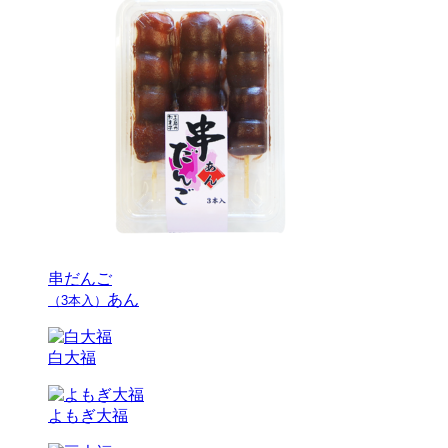
串だんご
あん
（3本入）
白大福
よもぎ大福