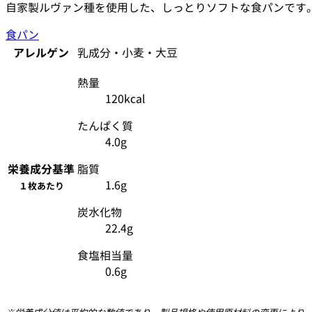
自家製ルヴァン種を使用した、しっとりソフトな食パンです
食パン
アレルゲン
乳成分・小麦・大豆
熱量
120kcal
たんぱく質
4.0g
栄養成分
基準
脂質
1.6g
１枚あたり
炭水化物
22.4g
食塩相当量
0.6g