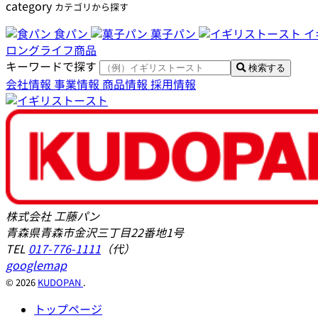
category
カテゴリから探す
食パン
菓子パン
イ
ロングライフ商品
キーワードで探す
検索する
会社情報
事業情報
商品情報
採用情報
株式会社 工藤パン
青森県青森市金沢三丁目22番地1号
TEL
017-776-1111
（代）
googlemap
© 2026
KUDOPAN
.
トップページ