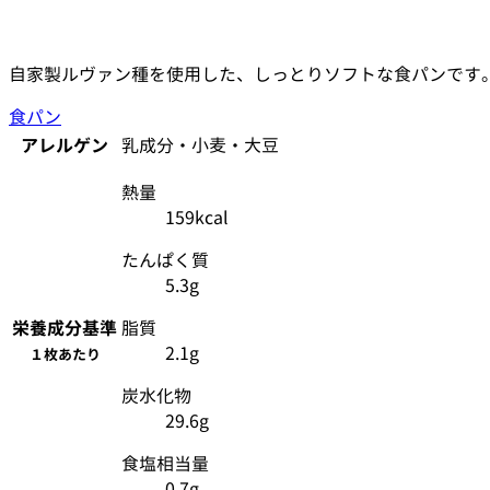
自家製ルヴァン種を使用した、しっとりソフトな食パンです
食パン
アレルゲン
乳成分・小麦・大豆
熱量
159kcal
たんぱく質
5.3g
栄養成分
基準
脂質
2.1g
１枚あたり
炭水化物
29.6g
食塩相当量
0.7g