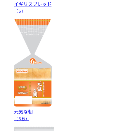
イギリスブレッド
（６）
元気な朝
（６枚）