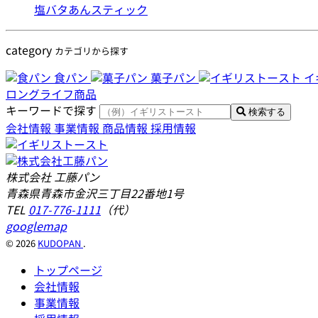
塩バタあんスティック
category
カテゴリから探す
食パン
菓子パン
イ
ロングライフ商品
キーワードで探す
検索する
会社情報
事業情報
商品情報
採用情報
株式会社 工藤パン
青森県青森市金沢三丁目22番地1号
TEL
017-776-1111
（代）
googlemap
© 2026
KUDOPAN
.
トップページ
会社情報
事業情報