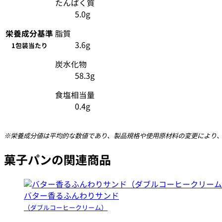
たんぱく質
5.0g
栄養成分
基準
脂質
3.6g
1包装当たり
炭水化物
58.3g
食塩相当量
0.4g
※栄養成分値は平均的な数値であり、製品規格や使用原材料の変更により
菓子パンの関連商品
バター香るふんわりサンド
（ダブルコーヒークリーム）