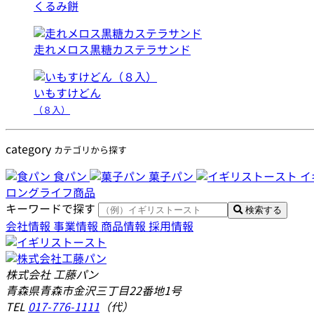
くるみ餅
走れメロス黒糖カステラサンド
いもすけどん
（８入）
category
カテゴリから探す
食パン
菓子パン
イ
ロングライフ商品
キーワードで探す
検索する
会社情報
事業情報
商品情報
採用情報
株式会社 工藤パン
青森県青森市金沢三丁目22番地1号
TEL
017-776-1111
（代）