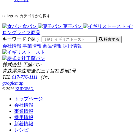
category
カテゴリから探す
食パン
菓子パン
イ
ロングライフ商品
キーワードで探す
検索する
会社情報
事業情報
商品情報
採用情報
株式会社 工藤パン
青森県青森市金沢三丁目22番地1号
TEL
017-776-1111
（代）
googlemap
© 2026
KUDOPAN
.
トップページ
会社情報
事業情報
採用情報
新着情報
レシピ