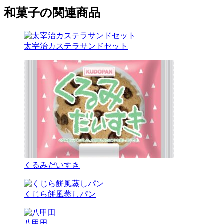
和菓子の関連商品
太宰治カステラサンドセット
くるみだいすき
くじら餅風蒸しパン
八甲田