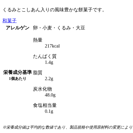
くるみとこしあん入りの風味豊かな餅菓子です。
和菓子
アレルゲン
卵・小麦・くるみ・大豆
熱量
217kcal
たんぱく質
1.4g
栄養成分
基準
脂質
2.2g
1個あたり
炭水化物
48.0g
食塩相当量
0.1g
※栄養成分値は平均的な数値であり、製品規格や使用原材料の変更によ