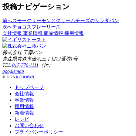
投稿ナビゲーション
前へ
スモークサーモンとクリームチーズのサラダパン
次へ
チョコスプレーリース
会社情報
事業情報
商品情報
採用情報
株式会社 工藤パン
青森県青森市金沢三丁目22番地1号
TEL
017-776-1111
（代）
googlemap
© 2026
KUDOPAN
.
トップページ
会社情報
事業情報
採用情報
新着情報
レシピ
お問い合わせ
プライバシーポリシー