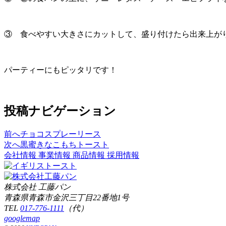
③ 食べやすい大きさにカットして、盛り付けたら出来上が
パーティーにもピッタリです！
投稿ナビゲーション
前へ
チョコスプレーリース
次へ
黒蜜きなこもちトースト
会社情報
事業情報
商品情報
採用情報
株式会社 工藤パン
青森県青森市金沢三丁目22番地1号
TEL
017-776-1111
（代）
googlemap