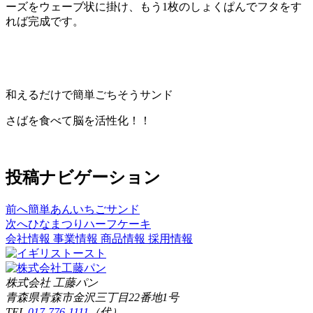
ーズをウェーブ状に掛け、もう1枚のしょくぱんでフタをす
れば完成です。
和えるだけで簡単ごちそうサンド
さばを食べて脳を活性化！！
投稿ナビゲーション
前へ
簡単あんいちごサンド
次へ
ひなまつりハーフケーキ
会社情報
事業情報
商品情報
採用情報
株式会社 工藤パン
青森県青森市金沢三丁目22番地1号
TEL
017-776-1111
（代）