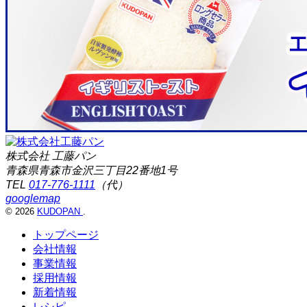
株式会社 工藤パン
青森県青森市金沢三丁目22番地1号
TEL
017-776-1111
（代）
googlemap
© 2026
KUDOPAN
.
トップページ
会社情報
事業情報
採用情報
新着情報
レシピ